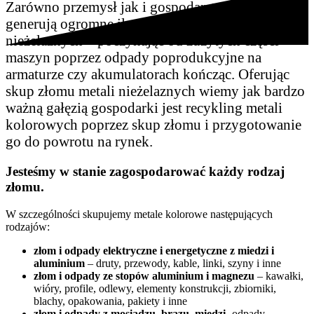
Zarówno przemysł jak i gospodarstwa domowe
generują ogromne ilości odpadów z metali
nieżelaznych – poczynając od zużytych części
maszyn poprzez odpady poprodukcyjne na
armaturze czy akumulatorach kończąc. Oferując
skup złomu metali nieżelaznych wiemy jak bardzo
ważną gałęzią gospodarki jest recykling metali
kolorowych poprzez skup złomu i przygotowanie
go do powrotu na rynek.
Jesteśmy w stanie zagospodarować każdy rodzaj
złomu.
W szczególności skupujemy metale kolorowe następujących
rodzajów:
złom i odpady elektryczne i energetyczne z miedzi i
aluminium
– druty, przewody, kable, linki, szyny i inne
złom i odpady ze stopów aluminium i magnezu
– kawałki,
wióry, profile, odlewy, elementy konstrukcji, zbiorniki,
blachy, opakowania, pakiety i inne
złom i odpady z mosiądzu, brązu, miedzi
-odpady