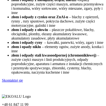
poprodukcyjne, zużyte części maszyn, armatura przemysłowa
i komunalna, wióry sortowane, wióry mieszane, zgary, pyły i
inne
złom i odpady z cynku oraz ZnAl-u
– blachy z opierzeń,
rynny , rury spustowe, pokrycia dachowe, zużyte części
motoryzacyjne, gaźniki i inne
złom i odpady z ołowiu
– płaszcze pokablowe, blachy,
obciążniki, plomby, ekrany akumulatory kwasowe,
akumulatory zasadowe, płyty akumulatorowe
złom i odpady cyny
– kawałki, panewki, wióry, zgary i inne
złom i opady niklu
– elementy ogniw, zużyte anody, kostka i
inne
złom i odpady stali kwasoodpornej (chromoniklowej)
–
zużyte części maszyn i linii produkcyjnych, odpady
poprodukcyjne, aparatura i armatura z instalacji chemicznych
i przemysłu spożywczego, zbiorniki, cysterny, blachy,
opakowania, naczynia kuchenne i inne
Skontaktuj się
+48 61 847 11 99