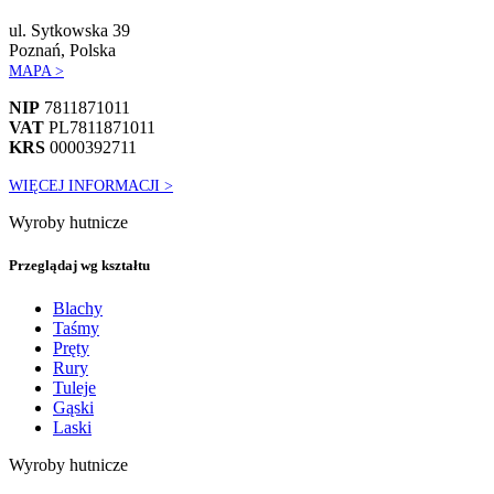
ul. Sytkowska 39
Poznań, Polska
MAPA >
NIP
7811871011
VAT
PL7811871011
KRS
0000392711
WIĘCEJ INFORMACJI >
Wyroby hutnicze
Przeglądaj wg kształtu
Blachy
Taśmy
Pręty
Rury
Tuleje
Gąski
Laski
Wyroby hutnicze