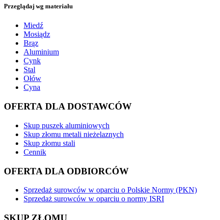
Przeglądaj wg materiału
Miedź
Mosiądz
Brąz
Aluminium
Cynk
Stal
Ołów
Cyna
OFERTA DLA DOSTAWCÓW
Skup puszek aluminiowych
Skup złomu metali nieżelaznych
Skup złomu stali
Cennik
OFERTA DLA ODBIORCÓW
Sprzedaż surowców w oparciu o Polskie Normy (PKN)
Sprzedaż surowców w oparciu o normy ISRI
SKUP ZŁOMU