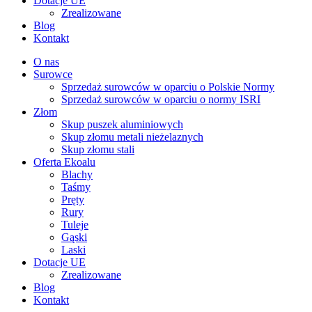
Dotacje UE
Zrealizowane
Blog
Kontakt
O nas
Surowce
Sprzedaż surowców w oparciu o Polskie Normy
Sprzedaż surowców w oparciu o normy ISRI
Złom
Skup puszek aluminiowych
Skup złomu metali nieżelaznych
Skup złomu stali
Oferta Ekoalu
Blachy
Taśmy
Pręty
Rury
Tuleje
Gąski
Laski
Dotacje UE
Zrealizowane
Blog
Kontakt