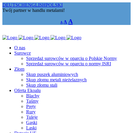
DEUTSCH
ENGLISH
POLSKI
Twój partner w handlu metalami!
Decrease
Reset
Increase
A
A
A
font
font
size.
font
size.
size.
O nas
Surowce
Sprzedaż surowców w oparciu o Polskie Normy
Sprzedaż surowców w oparciu o normy ISRI
Złom
Skup puszek aluminiowych
Skup złomu metali nieżelaznych
Skup złomu stali
Oferta Ekoalu
Blachy
Taśmy
Pręty
Rury
Tuleje
Gąski
Laski