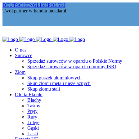
DEUTSCH
ENGLISH
POLSKI
Twój partner w handlu metalami!
O nas
Surowce
Sprzedaż surowców w oparciu o Polskie Normy
Sprzedaż surowców w oparciu o normy ISRI
Złom
Skup puszek aluminiowych
Skup złomu metali nieżelaznych
Skup złomu stali
Oferta Ekoalu
Blachy
Taśmy
Pręty
Rury
Tuleje
Gąski
Laski