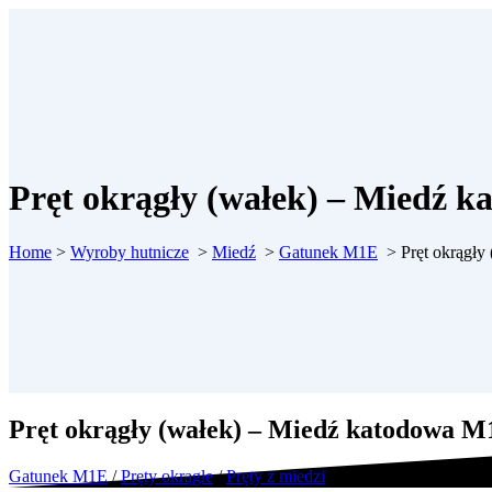
Pręt okrągły (wałek) – Miedź 
Home
>
Wyroby hutnicze
>
Miedź
>
Gatunek M1E
>
Pręt okrągł
Pręt okrągły (wałek) – Miedź katodowa 
Gatunek M1E
/
Pręty okrągłe
/
Pręty z miedzi