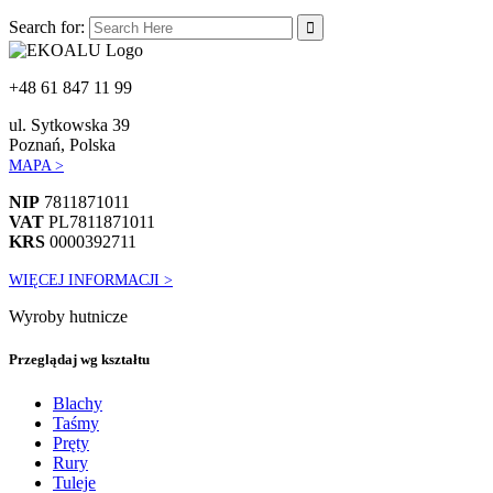
Search for:
+48 61 847 11 99
ul. Sytkowska 39
Poznań, Polska
MAPA >
NIP
7811871011
VAT
PL7811871011
KRS
0000392711
WIĘCEJ INFORMACJI >
Wyroby hutnicze
Przeglądaj wg kształtu
Blachy
Taśmy
Pręty
Rury
Tuleje