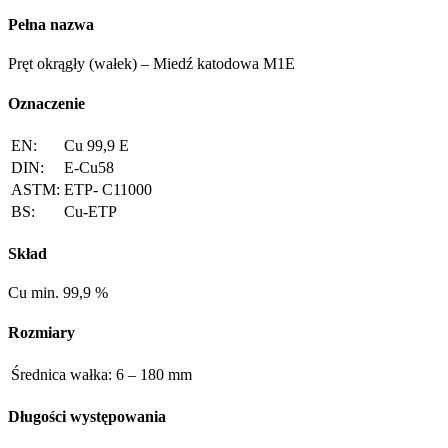
Pełna nazwa
Pręt okrągły (wałek) – Miedź katodowa M1E
Oznaczenie
EN:
Cu 99,9 E
DIN:
E-Cu58
ASTM:
ETP- C11000
BS:
Cu-ETP
Skład
Cu min. 99,9 %
Rozmiary
Średnica wałka:
6 – 180 mm
Długości występowania