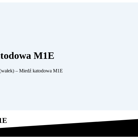
katodowa M1E
y (wałek) – Miedź katodowa M1E
M1E