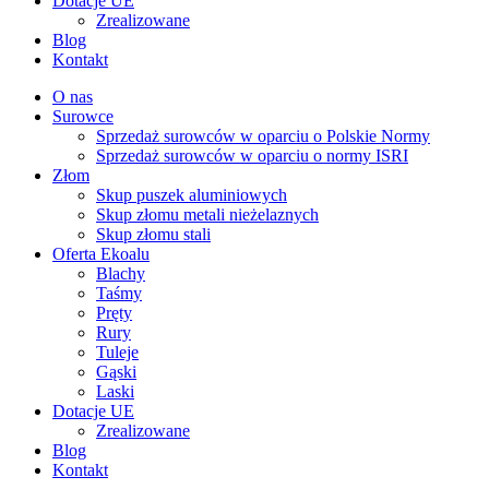
Dotacje UE
Zrealizowane
Blog
Kontakt
O nas
Surowce
Sprzedaż surowców w oparciu o Polskie Normy
Sprzedaż surowców w oparciu o normy ISRI
Złom
Skup puszek aluminiowych
Skup złomu metali nieżelaznych
Skup złomu stali
Oferta Ekoalu
Blachy
Taśmy
Pręty
Rury
Tuleje
Gąski
Laski
Dotacje UE
Zrealizowane
Blog
Kontakt