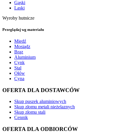
Gąski
Laski
Wyroby hutnicze
Przeglądaj wg materiału
Miedź
Mosiądz
Brąz
Aluminium
Cynk
Stal
Ołów
Cyna
OFERTA DLA DOSTAWCÓW
Skup puszek aluminiowych
Skup złomu metali nieżelaznych
Skup złomu stali
Cennik
OFERTA DLA ODBIORCÓW