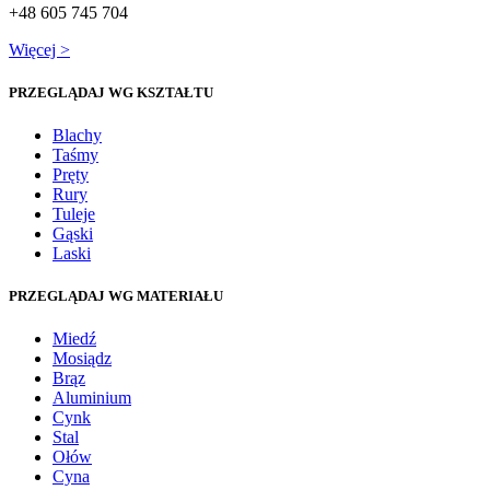
+48 605 745 704
Więcej >
PRZEGLĄDAJ WG KSZTAŁTU
Blachy
Taśmy
Pręty
Rury
Tuleje
Gąski
Laski
PRZEGLĄDAJ WG MATERIAŁU
Miedź
Mosiądz
Brąz
Aluminium
Cynk
Stal
Ołów
Cyna