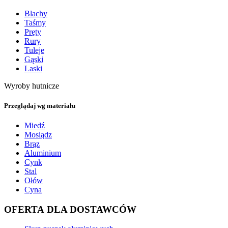
Blachy
Taśmy
Pręty
Rury
Tuleje
Gąski
Laski
Wyroby hutnicze
Przeglądaj wg materiału
Miedź
Mosiądz
Brąz
Aluminium
Cynk
Stal
Ołów
Cyna
OFERTA DLA DOSTAWCÓW