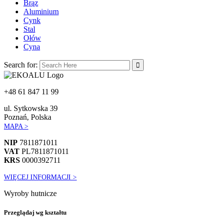
Brąz
Aluminium
Cynk
Stal
Ołów
Cyna
Search for:
+48 61 847 11 99
ul. Sytkowska 39
Poznań, Polska
MAPA >
NIP
7811871011
VAT
PL7811871011
KRS
0000392711
WIĘCEJ INFORMACJI >
Wyroby hutnicze
Przeglądaj wg kształtu