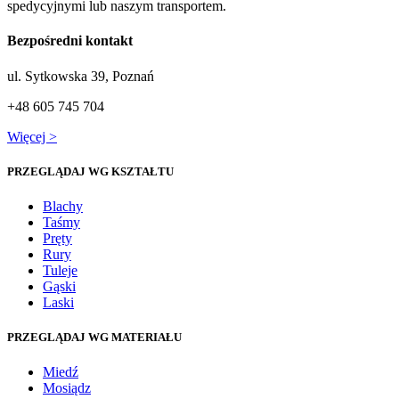
spedycyjnymi lub naszym transportem.
Bezpośredni kontakt
ul. Sytkowska 39, Poznań
+48 605 745 704
Więcej >
PRZEGLĄDAJ WG KSZTAŁTU
Blachy
Taśmy
Pręty
Rury
Tuleje
Gąski
Laski
PRZEGLĄDAJ WG MATERIAŁU
Miedź
Mosiądz