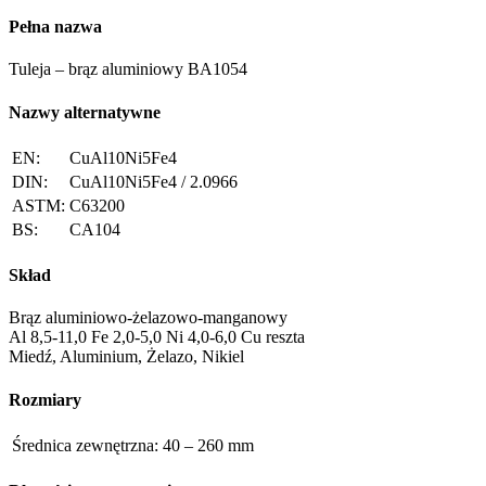
Pełna nazwa
Tuleja – brąz aluminiowy BA1054
Nazwy alternatywne
EN:
CuAl10Ni5Fe4
DIN:
CuAl10Ni5Fe4 / 2.0966
ASTM:
C63200
BS:
CA104
Skład
Brąz aluminiowo-żelazowo-manganowy
Al 8,5-11,0 Fe 2,0-5,0 Ni 4,0-6,0 Cu reszta
Miedź, Aluminium, Żelazo, Nikiel
Rozmiary
Średnica zewnętrzna:
40 – 260 mm