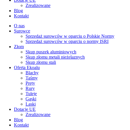
Dotacje UE
Zrealizowane
Blog
Kontakt
O nas
Surowce
Sprzedaż surowców w oparciu o Polskie Normy
Sprzedaż surowców w oparciu o normy ISRI
Złom
Skup puszek aluminiowych
Skup złomu metali nieżelaznych
Skup złomu stali
Oferta Ekoalu
Blachy
Taśmy
Pręty
Rury
Tuleje
Gąski
Laski
Dotacje UE
Zrealizowane
Blog
Kontakt