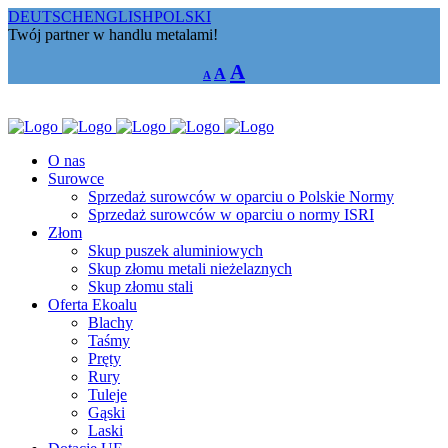
DEUTSCH
ENGLISH
POLSKI
Twój partner w handlu metalami!
Decrease
Reset
Increase
A
A
A
font
font
size.
font
size.
size.
O nas
Surowce
Sprzedaż surowców w oparciu o Polskie Normy
Sprzedaż surowców w oparciu o normy ISRI
Złom
Skup puszek aluminiowych
Skup złomu metali nieżelaznych
Skup złomu stali
Oferta Ekoalu
Blachy
Taśmy
Pręty
Rury
Tuleje
Gąski
Laski