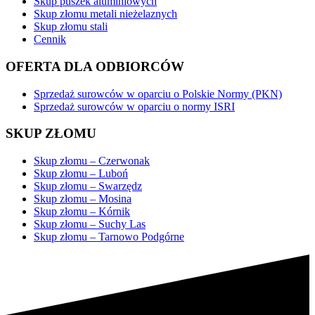
Skup puszek aluminiowych
Skup złomu metali nieżelaznych
Skup złomu stali
Cennik
OFERTA DLA ODBIORCÓW
Sprzedaż surowców w oparciu o Polskie Normy (PKN)
Sprzedaż surowców w oparciu o normy ISRI
SKUP ZŁOMU
Skup złomu – Czerwonak
Skup złomu – Luboń
Skup złomu – Swarzędz
Skup złomu – Mosina
Skup złomu – Kórnik
Skup złomu – Suchy Las
Skup złomu – Tarnowo Podgórne